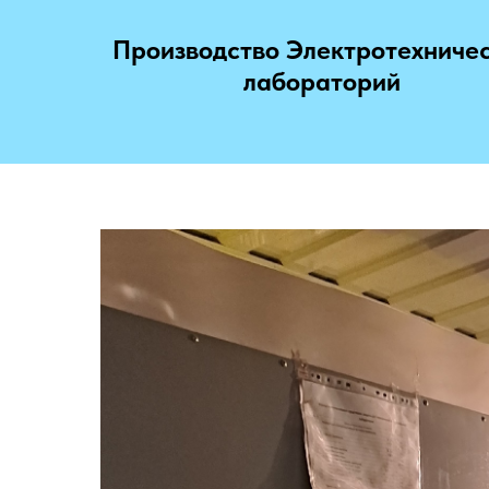
Производство Электротехниче
лабораторий
ону